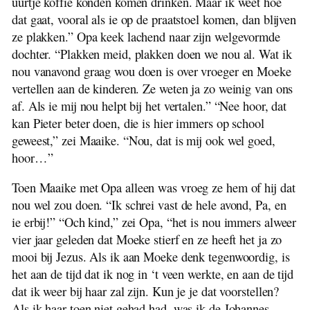
uurtje koffie konden komen drinken. Maar ik weet hoe
dat gaat, vooral als ie op de praatstoel komen, dan blijven
ze plakken.” Opa keek lachend naar zijn welgevormde
dochter. “Plakken meid, plakken doen we nou al. Wat ik
nou vanavond graag wou doen is over vroeger en Moeke
vertellen aan de kinderen. Ze weten ja zo weinig van ons
af. Als ie mij nou helpt bij het vertalen.” “Nee hoor, dat
kan Pieter beter doen, die is hier immers op school
geweest,” zei Maaike. “Nou, dat is mij ook wel goed,
hoor…”
Toen Maaike met Opa alleen was vroeg ze hem of hij dat
nou wel zou doen. “Ik schrei vast de hele avond, Pa, en
ie erbij!” “Och kind,” zei Opa, “het is nou immers alweer
vier jaar geleden dat Moeke stierf en ze heeft het ja zo
mooi bij Jezus. Als ik aan Moeke denk tegenwoordig, is
het aan de tijd dat ik nog in ‘t veen werkte, en aan de tijd
dat ik weer bij haar zal zijn. Kun je je dat voorstellen?
Als ik haar toen niet gehad had, was ik de Johannes