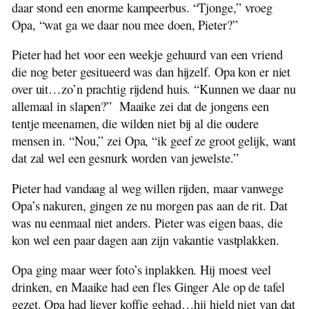
daar stond een enorme kampeerbus. “Tjonge,” vroeg
Opa, “wat ga we daar nou mee doen, Pieter?”
Pieter had het voor een weekje gehuurd van een vriend
die nog beter gesitueerd was dan hijzelf. Opa kon er niet
over uit…zo’n prachtig rijdend huis. “Kunnen we daar nu
allemaal in slapen?” Maaike zei dat de jongens een
tentje meenamen, die wilden niet bij al die oudere
mensen in. “Nou,” zei Opa, “ik geef ze groot gelijk, want
dat zal wel een gesnurk worden van jewelste.”
Pieter had vandaag al weg willen rijden, maar vanwege
Opa’s nakuren, gingen ze nu morgen pas aan de rit. Dat
was nu eenmaal niet anders. Pieter was eigen baas, die
kon wel een paar dagen aan zijn vakantie vastplakken.
Opa ging maar weer foto’s inplakken. Hij moest veel
drinken, en Maaike had een fles Ginger Ale op de tafel
gezet. Opa had liever koffie gehad…hij hield niet van dat