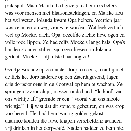
prik-spul. Maar Maaike had gezegd dat er niks beters
was voor mensen met blaasontstekingen, en Maaike zou
het wel weten. Jolanda kwam Opa helpen. Veertien jaar
was ze nu en op weg vrouw te worden. Wat leek ze toch
veel op Moeke, dacht Opa, dezelfde zachte lieve ogen en
volle rode lippen. Ze had zelfs Moeke’s lange hals. Opa’s
handen stonden stil en zijn ogen bleven op Jolanda
gericht. Moeke… hij miste haar nog zo!
Geertje woonde op een ander dorp, en eens, toen hij met
de fiets het dorp naderde op een Zaterdagavond, lagen
drie dorpsjongens in de slootwal op hem te wachten. Ze
sprongen tevoorschijn, messen in de hand. “Ie blieft van
ons wichtje af,” gromde er een, “vooral van ons mooie
wichtje.” Hij wist dat dit stond te gebeuren, en was erop
voorbereid. Het had hem twintig gulden gekost…
daarmee konden die ruwe knapen verscheidene avonden
vrij drinken in het dorpscafé. Nadien hadden ze hem niet