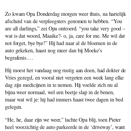
Een Blij Weerzien
Zondag Morgen
Zo kwam Opa Donderdag morgen weer thuis, na hartelijk
Zondag Middag
afscheid van de verpleegsters genomen te hebben. “You
Maandag
are all darlings,” zei Opa ontroerd. “you take very good –
Bij Opa Assies
wat is dat woord, Maaike?- o, ja, care for me. Me wil dat
Dinsdag
not forget, bye bye!” Hij had naar al de bloemen in de
Woensdag
auto gekeken, haast nog meer dan bij Moeke’s
Donderdag
begrafenis….
Kamperen Met Opa
Naschrift
Hij moest het vandaag nog rustig aan doen, had dokter de
Hoofdstuk Een
Vries gezegd, en vooral niet vergeten een week lang elke
Hoofdstuk Twee
dag zijn medicijnen in te nemen. Hij voelde zich nu al
Hoofdstuk Drie
bijna weer normaal, wel een beetje slap in de benen,
Hoofdstuk Vier
maar wat wil je: hij had immers haast twee dagen in bed
Hoofdstuk Vijf
gelegen.
Hoofdstuk Zes
“He, he, daar zijn we weer,” lachte Opa blij, toen Pieter
Hoofdstuk Zeven
heel voorzichtig de auto parkeerde in de ‘driveway’, want
Hoofdstuk Acht