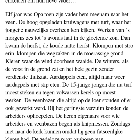
cirkelden om hun lieve vader…
Elf jaar was Opa toen zijn vader hem meenam naar het
veen. De hoog opgeladen kruiwagens met turf, waar het
jongetje nauwelijks overheen kon kijken. Werken van ‘s
morgens zes tot ‘s avonds laat in de gloeiende zon. Dan
kwam de herfst, de koude natte herfst. Klompen met stro
erin, klompen die wegzakten in de moerassige grond.
Kleren waar de wind doorheen waaide. De winters, als
de vorst in de grond zat en het hele gezin zonder
verdienste thuiszat. Aardappels eten, altijd maar weer
aardappels met stip eten. De 15-jarige jongen die nu turf
moest steken en tegen volwassen kerels op moest
werken. De veenbazen die altijd op de loer stonden of er
ook gewerkt werd. Bij het geringste verzuim konden de
arbeiders ophoepelen. De heren eigenaars voor wie
arbeiders en veenbazen bogen als knipmessen. Zondags
niet naar de kerk kunnen omdat hij geen fatsoenlijke
kleren had. De zedeloze praat aanhoren van