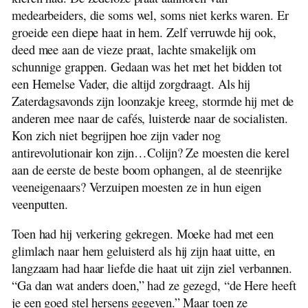
medearbeiders, die soms wel, soms niet kerks waren. Er
groeide een diepe haat in hem. Zelf verruwde hij ook,
deed mee aan de vieze praat, lachte smakelijk om
schunnige grappen. Gedaan was het met het bidden tot
een Hemelse Vader, die altijd zorgdraagt. Als hij
Zaterdagsavonds zijn loonzakje kreeg, stormde hij met de
anderen mee naar de cafés, luisterde naar de socialisten.
Kon zich niet begrijpen hoe zijn vader nog
antirevolutionair kon zijn…Colijn? Ze moesten die kerel
aan de eerste de beste boom ophangen, al de steenrijke
veeneigenaars? Verzuipen moesten ze in hun eigen
veenputten.
Toen had hij verkering gekregen. Moeke had met een
glimlach naar hem geluisterd als hij zijn haat uitte, en
langzaam had haar liefde die haat uit zijn ziel verbannen.
“Ga dan wat anders doen,” had ze gezegd, “de Here heeft
je een goed stel hersens gegeven.” Maar toen ze