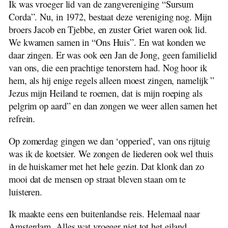
Ik was vroeger lid van de zangvereniging “Sursum
Schooljaren
Corda”. Nu, in 1972, bestaat deze vereniging nog. Mijn
Iets Over Mijn Familie
broers Jacob en Tjebbe, en zuster Griet waren ook lid.
Voorjaar in de Lucht
We kwamen samen in “Ons Huis”. En wat konden we
Van Melkjuk tot Hondekar
daar zingen. Er was ook een Jan de Jong, geen familielid
Met Paard en Wagen
van ons, die een prachtige tenorstem had. Nog hoor ik
Zeewier
hem, als hij enige regels alleen moest zingen, namelijk ”
Bessen en Bossen
Jezus mijn Heiland te roemen, dat is mijn roeping als
Hout op het Strand
pelgrim op aard” en dan zongen we weer allen samen het
Twee Tochten
refrein.
Harddraven op de Dellewal
Kwajongensstreken
Op zomerdag gingen we dan ‘opperied’, van ons rijtuig
Van het Eiland Af
was ik de koetsier. We zongen de liederen ook wel thuis
Beste Kees en Hittie
in de huiskamer met het hele gezin. Dat klonk dan zo
Belevenissen van Pieter de Jong
mooi dat de mensen op straat bleven staan om te
Avonturen met de Gaasterland
luisteren.
De Ondergang van het S.S.Friesland
Mijn Vader
Ik maakte eens een buitenlandse reis. Helemaal naar
Amsterdam. Alles wat vroeger niet tot het eiland