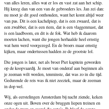
van alles leren, alles wat er los en vast zat aan het schip.
Hij kreeg dan van een van de gebroeders les. Jan zei dan:
nu moet je dit goed onthouden, want het komt altijd weer
van pas. Dit is een kachelpiep, dat is een zwaard, dat is
een zwabber, dat is een riem, dat is een vlaggenmast, dat
is een laadboom, en dit is de fok. Wat heb ik daarom
moeten lachen, want die jongen herhaalde heel ernstig
wat hem werd voorgezegd. En de broers maar ernstig
kijken, maar ondertussen hadden ze de grootste lol.
Die jongen is later, net als broer Piet kapitein geworden
op de koopvaardij. Je moet van onderaf aan beginnen als
je zeeman wilt worden, tenminste, dat was zo in die tijd.
Gedurende de reis was ik niet zeeziek, maar de zeeman
in dop wel.
Wij, als eerstelingen Amsterdam bij nacht ziende, keken
onze ogen uit. Boven over de bruggen liepen treinen en
onder de tram en overal die auto’s. Ik bleef de eerste