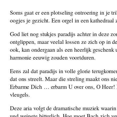
En de Boer, Hij Ploegde Voort
Soms gaat er een plotseling ontroering in je tr
Een Koningskind
oogjes je gezicht. Een orgel in een kathedraa
Nachtelijk Avontuur
Dirk Bult
God liet nog stukjes paradijs achter in deze 
James de Bree
ontglippen, maar veelal lossen ze zich op in 
Broertje van Scheveningen
ook, kan ondergaan als een heerlijk geschenk 
Een Doorn in het Vlees
harmonie eeuwig zouden voortduren.
Klaas Pot
Bertus
Eens zal dat paradijs in volle glorie terugkom
Het Olifantje
dat ons streelt. Maar die streling maakt ons n
Van Geslacht tot Geslacht
Erbarme Dich … erbarm U over ons, O Heer! Di
Overpeinzingen van een kruidenier
vleugels.
Erbarm U Over Ons
Deze aria volgt de dramatische muziek waarin B
Over Honden en Katten
und weinete bitterlich. Hoe moet Bach zich ver
Laat Ons Pret Hebben