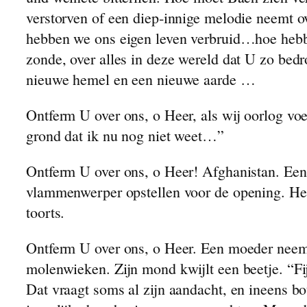
verstorven of een diep‑innige melodie neemt 
Bramen
hebben we ons eigen leven verbruid…hoe hebb
Cupido
zonde, over alles in deze wereld dat U zo be
Het Paddestoeltje
nieuwe hemel en een nieuwe aarde …
Het Weer Slaat Om
Joop
Ontferm U over ons, o Heer, als wij oorlog vo
Kwalen
grond dat ik nu nog niet weet…”
Met Vakantie
Een Mooie Zondagmiddag
Ontferm U over ons, o Heer! Afghanistan. Een 
Hoe het Verder Verliep
vlammenwerper opstellen voor de opening. Het
Het Krentebrood
toorts.
Ontferm U over ons, o Heer. Een moeder neemt
molenwieken. Zijn mond kwijlt een beetje. “Fij
Dat vraagt soms al zijn aandacht, en ineens 