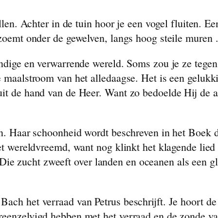
illen. Achter in de tuin hoor je een vogel fluiten. 
l zoemt onder de gewelven, langs hoog steile muren
zondige en verwarrende wereld. Soms zou je ze tege
de maalstroom van het alledaagse. Het is een geluk
uit de hand van de Heer. Want zo bedoelde Hij de a
en. Haar schoonheid wordt beschreven in het Boek d
iet wereldvreemd, want nog klinkt het klagende lied
e zucht zweeft over landen en oceanen als een gl
ach het verraad van Petrus beschrijft. Je hoort de 
eenzelvigd hebben met het verraad en de zonde van 