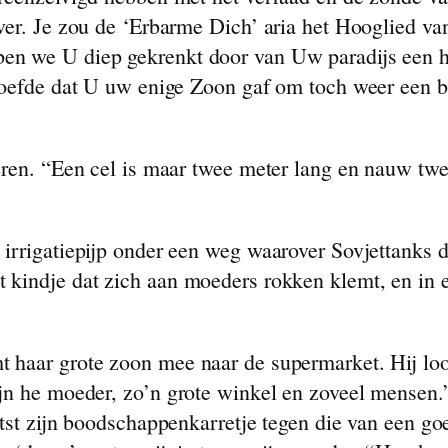
over. Je zou de ‘Erbarme Dich’ aria het Hooglied
en we U diep gekrenkt door van Uw paradijs een he
droefde dat U uw enige Zoon gaf om toch weer een 
eren. “Een cel is maar twee meter lang en nauw twee
irrigatiepijp onder een weg waarover Sovjettanks 
 kindje dat zich aan moeders rokken klemt, en in
 haar grote zoon mee naar de supermarket. Hij lo
n he moeder, zo’n grote winkel en zoveel mensen.” 
botst zijn boodschappenkarretje tegen die van een