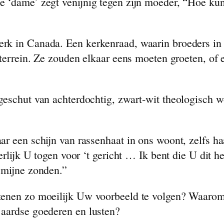
e ‘dame’ zegt venijnig tegen zijn moeder, “Hoe k
rk in Canada. Een kerkenraad, waarin broeders in
kterrein. Ze zouden elkaar eens moeten groeten, of
geschut van achterdochtig, zwart‑wit theologisch w
r een schijn van rassenhaat in ons woont, zelfs ha
derlijk U togen voor ‘t gericht … Ik bent die U dit
 mijne zonden.”
enen zo moeilijk Uw voorbeeld te volgen? Waarom t
 aardse goederen en lusten?