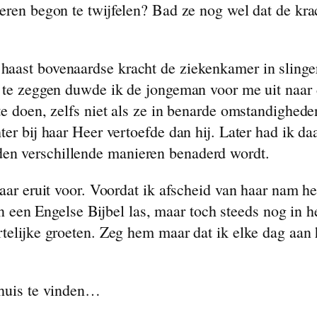
eren begon te twijfelen? Bad ze nog wel dat de kra
aast bovenaardse kracht de ziekenkamer in slinger
s te zeggen duwde ik de jongeman voor me uit naar 
te doen, zelfs niet als ze in benarde omstandighed
er bij haar Heer vertoefde dan hij. Later had ik daa
en verschillende manieren benaderd wordt.
haar eruit voor. Voordat ik afscheid van haar nam 
d in een Engelse Bijbel las, maar toch steeds nog in
rtelijke groeten. Zeg hem maar dat ik elke dag aa
nhuis te vinden…