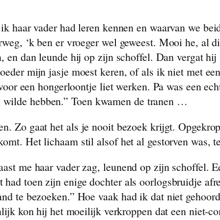
ar ik haar vader had leren kennen en waarvan we be
orweg, ‘k ben er vroeger wel geweest. Mooi he, al 
, en dan leunde hij op zijn schoffel. Dan vergat hi
oeder mijn jasje moest keren, of als ik niet met e
t voor een hongerloontje liet werken. Pa was een ec
g wilde hebben.” Toen kwamen de tranen …
n. Zo gaat het als je nooit bezoek krijgt. Opgekrop
komt. Het lichaam stil alsof het al gestorven was,
aast me haar vader zag, leunend op zijn schoffel. 
had toen zijn enige dochter als oorlogsbruidje afr
and te bezoeken.” Hoe vaak had ik dat niet gehoord
nlijk kon hij het moeilijk verkroppen dat een niet