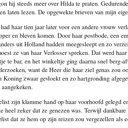
gon hij steeds meer over Hilda te praten. Gedurende
even laten lezen. De opgewekte brieven van mijn eig
 haar tien jaar later voor een andere vrouw verlat
apper en bleven komen. Door haar postbode, een emo
landers uit Holland hadden meegesleept en zo verze
oest ze van haar Verlosser spreken. Dat werd haar
je te bar, en het winkeltje ging daarna snel berg-a
derzoeken, want de Heer die haar ziel genas zou oo
Jan Koning zwaar gevloekt en zo hartgronding afge
d aangekeken.
ist zijn klamme hand op haar voorhoofd gelegd en 
 ze heel zeker dat ze genezen was. Terwijl dankbare
list dat ze hem op zijn reizen zou vergezellen als 