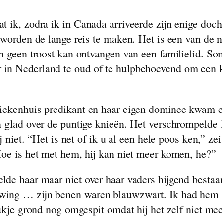
 ik, zodra ik in Canada arriveerde zijn enige docht
eworden de lange reis te maken. Het is een van de 
en geen troost kan ontvangen van een familielid. S
n Nederland te oud of te hulpbehoevend om een kin
ziekenhuis predikant en haar eigen dominee kwam e
n glad over de puntige knieën. Het verschrompelde 
j niet. “Het is net of ik u al een hele poos ken,” ze
Hoe is het met hem, hij kan niet meer komen, he?”
lde haar maar niet over haar vaders hijgend bestaan
wing … zijn benen waren blauwzwart. Ik had hem l
stukje grond nog omgespit omdat hij het zelf niet m