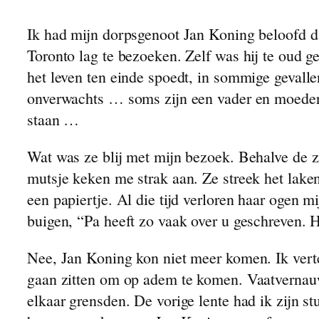
En de Boer, Hij Ploegde Voort
Ik had mijn dorpsgenoot Jan Koning beloofd dat
Een Koningskind
Toronto lag te bezoeken. Zelf was hij te oud g
Nachtelijk Avontuur
het leven ten einde spoedt, in sommige gevall
Dirk Bult
onverwachts … soms zijn een vader en moeder i
James de Bree
staan …
Broertje van Scheveningen
Een Doorn in het Vlees
Wat was ze blij met mijn bezoek. Behalve de 
Klaas Pot
mutsje keken me strak aan. Ze streek het lake
Bertus
een papiertje. Al die tijd verloren haar ogen mi
Het Olifantje
buigen, “Pa heeft zo vaak over u geschreven. 
Van Geslacht tot Geslacht
Overpeinzingen van een kruidenier
Nee, Jan Koning kon niet meer komen. Ik verte
Erbarm U Over Ons
gaan zitten om op adem te komen. Vaatvernau
Over Honden en Katten
elkaar grensden. De vorige lente had ik zijn 
Laat Ons Pret Hebben