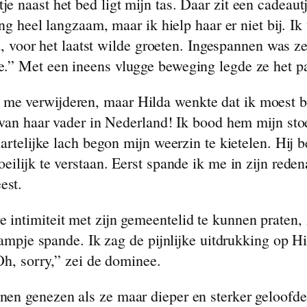
 naast het bed ligt mijn tas. Daar zit een cadeaut
ging heel langzaam, maar ik hielp haar er niet bij. 
ad, voor het laatst wilde groeten. Ingespannen was z
e.” Met een ineens vlugge beweging legde ze het p
e verwijderen, maar Hilda wenkte dat ik moest bl
 van haar vader in Nederland! Ik bood hem mijn stoe
hartelijke lach begon mijn weerzin te kietelen. Hij
eilijk te verstaan. Eerst spande ik me in zijn rede
est.
intimiteit met zijn gemeentelid te kunnen praten, 
aampje spande. Ik zag de pijnlijke uitdrukking op H
Oh, sorry,” zei de dominee.
nen genezen als ze maar dieper en sterker geloofde