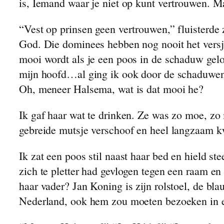
is, Iemand waar je niet op kunt vertrouwen. M
“Vest op prinsen geen vertrouwen,” fluisterde
God. Die dominees hebben nog nooit het versj
mooi wordt als je een poos in de schaduw gelop
mijn hoofd…al ging ik ook door de schaduwen d
Oh, meneer Halsema, wat is dat mooi he?
Ik gaf haar wat te drinken. Ze was zo moe, zo 
gebreide mutsje verschoof en heel langzaam kw
Ik zat een poos stil naast haar bed en hield st
zich te pletter had gevlogen tegen een raam e
haar vader? Jan Koning is zijn rolstoel, de bl
Nederland, ook hem zou moeten bezoeken in ee