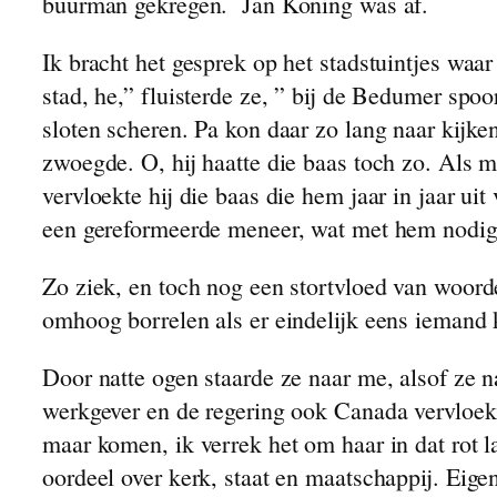
buurman gekregen. Jan Koning was af.
Bramen
Ik bracht het gesprek op het stadstuintjes wa
Cupido
stad, he,” fluisterde ze, ” bij de Bedumer spo
Het Paddestoeltje
sloten scheren. Pa kon daar zo lang naar kijken
Het Weer Slaat Om
zwoegde. O, hij haatte die baas toch zo. Als m
Joop
vervloekte hij die baas die hem jaar in jaar ui
Kwalen
een gereformeerde meneer, wat met hem nodi
Met Vakantie
Een Mooie Zondagmiddag
Zo ziek, en toch nog een stortvloed van woorde
Hoe het Verder Verliep
omhoog borrelen als er eindelijk eens iemand 
Het Krentebrood
Door natte ogen staarde ze naar me, alsof ze n
werkgever en de regering ook Canada vervloekt 
maar komen, ik verrek het om haar in dat rot l
oordeel over kerk, staat en maatschappij. Eige