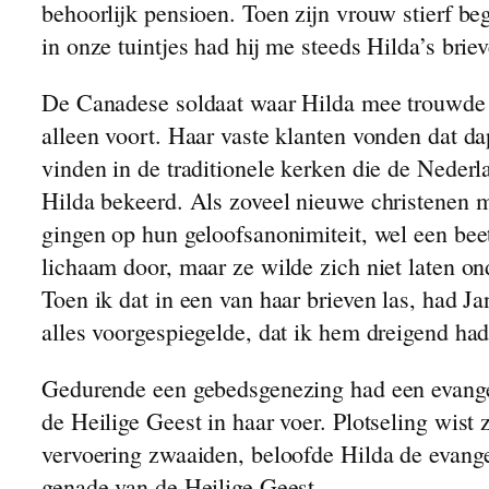
behoorlijk pensioen. Toen zijn vrouw stierf be
in onze tuintjes had hij me steeds Hilda’s bri
De Canadese soldaat waar Hilda mee trouwde had
alleen voort. Haar vaste klanten vonden dat d
vinden in de traditionele kerken die de Neder
Hilda bekeerd. Als zoveel nieuwe christenen m
gingen op hun geloofsanonimiteit, wel een beet
lichaam door, maar ze wilde zich niet laten on
Toen ik dat in een van haar brieven las, had 
alles voorgespiegelde, dat ik hem dreigend ha
Gedurende een gebedsgenezing had een evangel
de Heilige Geest in haar voer. Plotseling wist
vervoering zwaaiden, beloofde Hilda de evange
genade van de Heilige Geest.