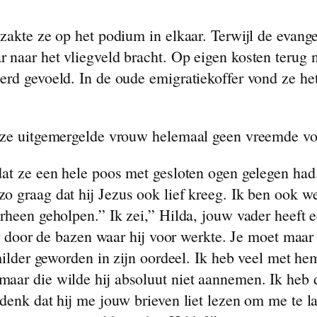
 zakte ze op het podium in elkaar. Terwijl de evang
 naar het vliegveld bracht. Op eigen kosten terug
rd gevoeld. In de oude emigratiekoffer vond ze he
deze uitgemergelde vrouw helemaal geen vreemde vo
at ze een hele poos met gesloten ogen gelegen had.
 graag dat hij Jezus ook lief kreeg. Ik ben ook wel
rheen geholpen.” Ik zei,” Hilda, jouw vader heeft e
ter door de bazen waar hij voor werkte. Je moet maa
 milder geworden in zijn oordeel. Ik heb veel met he
aar die wilde hij absoluut niet aannemen. Ik heb de
 denk dat hij me jouw brieven liet lezen om me te 